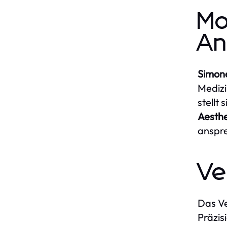
Mo
An
Simon
Medizi
stellt
Aesthe
anspre
Ve
Das Ve
Präzis