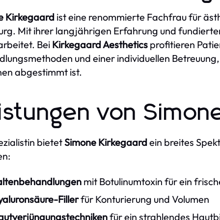
e Kirkegaard
ist eine renommierte Fachfrau für ästh
g. Mit ihrer langjährigen Erfahrung und fundierten
arbeitet. Bei
Kirkegaard Aesthetics
profitieren Pati
lungsmethoden und einer individuellen Betreuung, 
nen abgestimmt ist.
istungen von Simone
zialistin bietet
Simone Kirkegaard
ein breites Spe
en:
altenbehandlungen
mit Botulinumtoxin für ein fris
aluronsäure-Filler
für Konturierung und Volumen
autverjüngungstechniken
für ein strahlendes Hautb