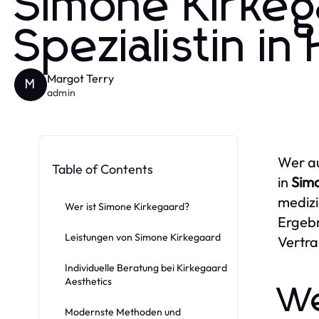
Simone Kirkeg
Spezialistin i
Margot Terry
M
admin
Wer au
Table of Contents
in
Sim
medizi
Wer ist Simone Kirkegaard?
Ergebn
Leistungen von Simone Kirkegaard
Vertra
Individuelle Beratung bei Kirkegaard
Aesthetics
We
Modernste Methoden und