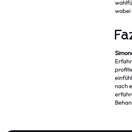
wohlfü
wobei 
Fa
Simon
Erfahr
profit
einfüh
nach e
erfahr
Behand