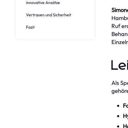
innovative Ansätze
Simon
Vertrauen und Sicherheit
Hambur
Ruf er
Fazit
Behand
Einzel
Le
Als Spe
gehör
F
Hy
H