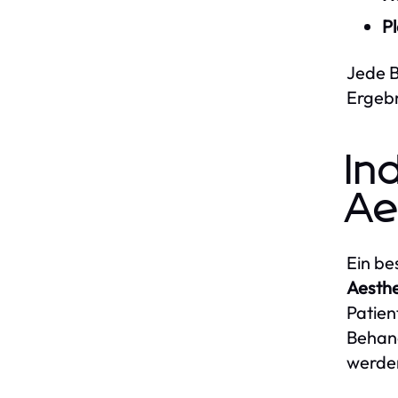
Pl
Jede B
Ergebn
In
Ae
Ein be
Aesthe
Patien
Behand
werde