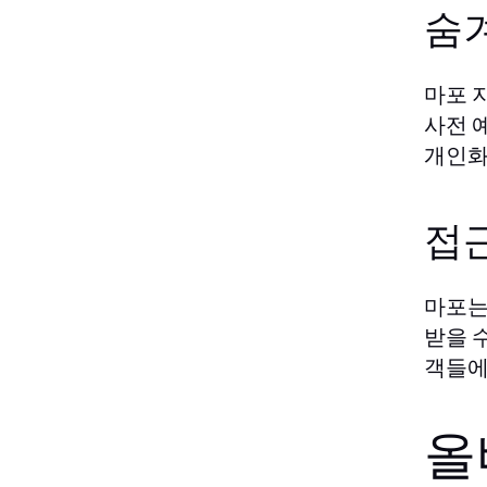
숨
마포 
사전 
개인화
접근
마포는
받을 
객들에
올