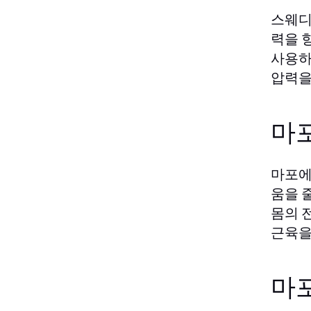
스웨디
력을 
사용하
압력을
마
마포에
움을 
몸의 
근육을
마