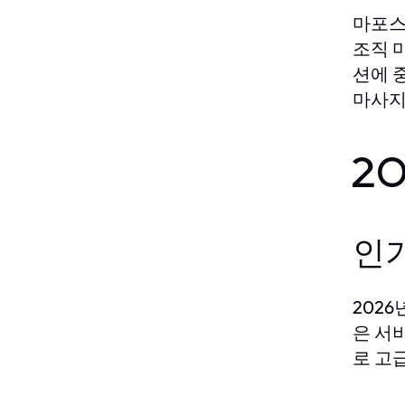
마포스
조직 
션에 
마사지
2
인
202
은 서
로 고