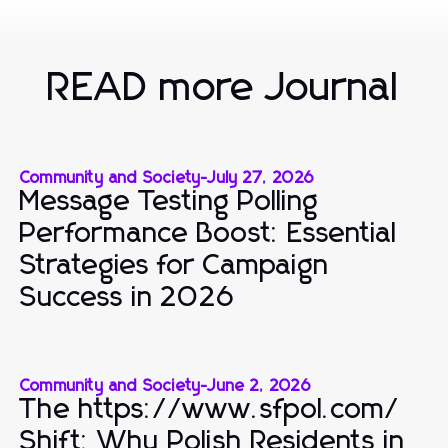
READ more Journal
Community and Society
-
July 27, 2026
Message Testing Polling
Performance Boost: Essential
Strategies for Campaign
Success in 2026
Community and Society
-
June 2, 2026
The https://www.sfpol.com/
Shift: Why Polish Residents in