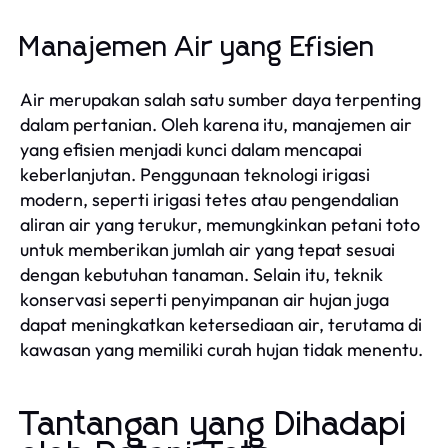
Manajemen Air yang Efisien
Air merupakan salah satu sumber daya terpenting
dalam pertanian. Oleh karena itu, manajemen air
yang efisien menjadi kunci dalam mencapai
keberlanjutan. Penggunaan teknologi irigasi
modern, seperti irigasi tetes atau pengendalian
aliran air yang terukur, memungkinkan petani toto
untuk memberikan jumlah air yang tepat sesuai
dengan kebutuhan tanaman. Selain itu, teknik
konservasi seperti penyimpanan air hujan juga
dapat meningkatkan ketersediaan air, terutama di
kawasan yang memiliki curah hujan tidak menentu.
Tantangan yang Dihadapi