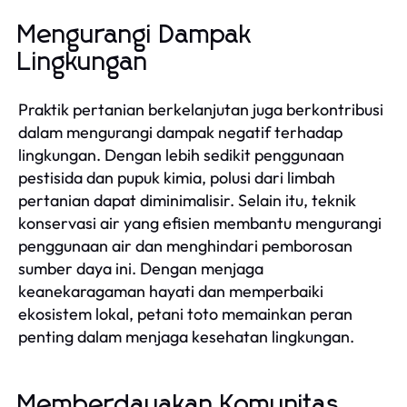
Mengurangi Dampak
Lingkungan
Praktik pertanian berkelanjutan juga berkontribusi
dalam mengurangi dampak negatif terhadap
lingkungan. Dengan lebih sedikit penggunaan
pestisida dan pupuk kimia, polusi dari limbah
pertanian dapat diminimalisir. Selain itu, teknik
konservasi air yang efisien membantu mengurangi
penggunaan air dan menghindari pemborosan
sumber daya ini. Dengan menjaga
keanekaragaman hayati dan memperbaiki
ekosistem lokal, petani toto memainkan peran
penting dalam menjaga kesehatan lingkungan.
Memberdayakan Komunitas