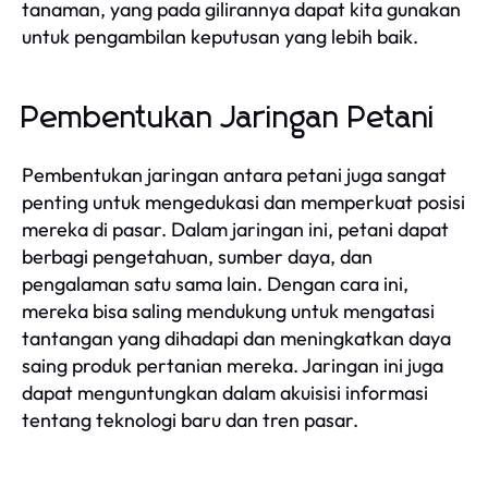
tanaman, yang pada gilirannya dapat kita gunakan
untuk pengambilan keputusan yang lebih baik.
Pembentukan Jaringan Petani
Pembentukan jaringan antara petani juga sangat
penting untuk mengedukasi dan memperkuat posisi
mereka di pasar. Dalam jaringan ini, petani dapat
berbagi pengetahuan, sumber daya, dan
pengalaman satu sama lain. Dengan cara ini,
mereka bisa saling mendukung untuk mengatasi
tantangan yang dihadapi dan meningkatkan daya
saing produk pertanian mereka. Jaringan ini juga
dapat menguntungkan dalam akuisisi informasi
tentang teknologi baru dan tren pasar.