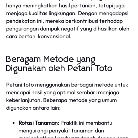
hanya meningkatkan hasil pertanian, tetapi juga
menjaga kualitas lingkungan. Dengan mengadopsi
pendekatan ini, mereka berkontribusi terhadap
pengurangan dampak negatif yang dihasilkan oleh
cara bertani konvensional.
Beragam Metode yang
Digunakan oleh Petani Toto
Petani toto menggunakan berbagai metode untuk
mencapai hasil yang optimal sembari menjaga
keberlanjutan. Beberapa metode yang umum
digunakan antara lain:
Rotasi Tanaman:
Praktik ini membantu
mengurangi penyakit tanaman dan