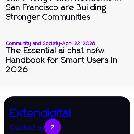
San Francisco are Building
Stronger Communities
Community and Society
-
April 22, 2026
The Essential ai chat nsfw
Handbook for Smart Users in
2026
Extendigital
Contact us