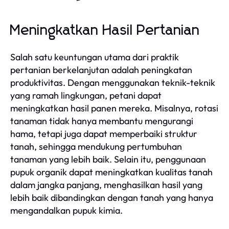
Meningkatkan Hasil Pertanian
Salah satu keuntungan utama dari praktik
pertanian berkelanjutan adalah peningkatan
produktivitas. Dengan menggunakan teknik-teknik
yang ramah lingkungan, petani dapat
meningkatkan hasil panen mereka. Misalnya, rotasi
tanaman tidak hanya membantu mengurangi
hama, tetapi juga dapat memperbaiki struktur
tanah, sehingga mendukung pertumbuhan
tanaman yang lebih baik. Selain itu, penggunaan
pupuk organik dapat meningkatkan kualitas tanah
dalam jangka panjang, menghasilkan hasil yang
lebih baik dibandingkan dengan tanah yang hanya
mengandalkan pupuk kimia.