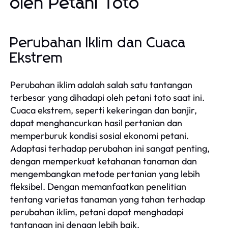
oleh Petani Toto
Perubahan Iklim dan Cuaca
Ekstrem
Perubahan iklim adalah salah satu tantangan
terbesar yang dihadapi oleh petani toto saat ini.
Cuaca ekstrem, seperti kekeringan dan banjir,
dapat menghancurkan hasil pertanian dan
memperburuk kondisi sosial ekonomi petani.
Adaptasi terhadap perubahan ini sangat penting,
dengan memperkuat ketahanan tanaman dan
mengembangkan metode pertanian yang lebih
fleksibel. Dengan memanfaatkan penelitian
tentang varietas tanaman yang tahan terhadap
perubahan iklim, petani dapat menghadapi
tantangan ini dengan lebih baik.