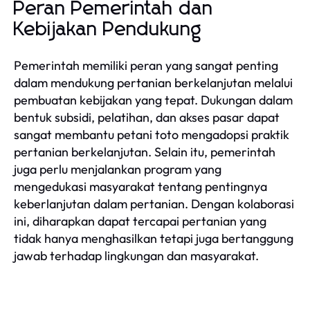
Peran Pemerintah dan
Kebijakan Pendukung
Pemerintah memiliki peran yang sangat penting
dalam mendukung pertanian berkelanjutan melalui
pembuatan kebijakan yang tepat. Dukungan dalam
bentuk subsidi, pelatihan, dan akses pasar dapat
sangat membantu petani toto mengadopsi praktik
pertanian berkelanjutan. Selain itu, pemerintah
juga perlu menjalankan program yang
mengedukasi masyarakat tentang pentingnya
keberlanjutan dalam pertanian. Dengan kolaborasi
ini, diharapkan dapat tercapai pertanian yang
tidak hanya menghasilkan tetapi juga bertanggung
jawab terhadap lingkungan dan masyarakat.