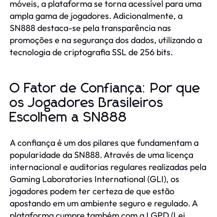
móveis, a plataforma se torna acessível para uma
ampla gama de jogadores. Adicionalmente, a
SN888 destaca-se pela transparência nas
promoções e na segurança dos dados, utilizando a
tecnologia de criptografia SSL de 256 bits.
O Fator de Confiança: Por que
os Jogadores Brasileiros
Escolhem a SN888
A confiança é um dos pilares que fundamentam a
popularidade da SN888. Através de uma licença
internacional e auditorias regulares realizadas pela
Gaming Laboratories International (GLI), os
jogadores podem ter certeza de que estão
apostando em um ambiente seguro e regulado. A
plataforma cumpre também com a LGPD (Lei