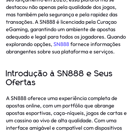
destacou não apenas pela qualidade dos jogos,
mas também pela segurança e pela rapidez das
transações. A SN888 é licenciada pela Curaçao
eGaming, garantindo um ambiente de apostas
adequado e legal para todos os jogadores. Quando
explorando opções,
SN888
fornece informações
abrangentes sobre sua plataforma e serviços.
Introdução à SN888 e Seus
Ofertas
A SN888 oferece uma experiência completa de
apostas online, com um portfólio que abrange
apostas esportivas, caça-níqueis, jogos de cartas e
um cassino ao vivo de alta qualidade. Com uma
interface amigável e compatível com dispositivos