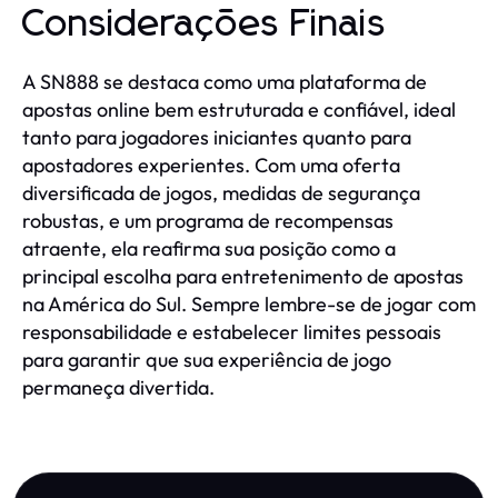
Considerações Finais
A SN888 se destaca como uma plataforma de
apostas online bem estruturada e confiável, ideal
tanto para jogadores iniciantes quanto para
apostadores experientes. Com uma oferta
diversificada de jogos, medidas de segurança
robustas, e um programa de recompensas
atraente, ela reafirma sua posição como a
principal escolha para entretenimento de apostas
na América do Sul. Sempre lembre-se de jogar com
responsabilidade e estabelecer limites pessoais
para garantir que sua experiência de jogo
permaneça divertida.