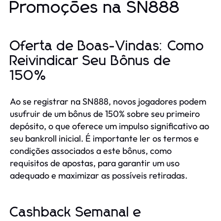
Promoções na SN888
Oferta de Boas-Vindas: Como
Reivindicar Seu Bônus de
150%
Ao se registrar na SN888, novos jogadores podem
usufruir de um bônus de 150% sobre seu primeiro
depósito, o que oferece um impulso significativo ao
seu bankroll inicial. É importante ler os termos e
condições associados a este bônus, como
requisitos de apostas, para garantir um uso
adequado e maximizar as possíveis retiradas.
Cashback Semanal e