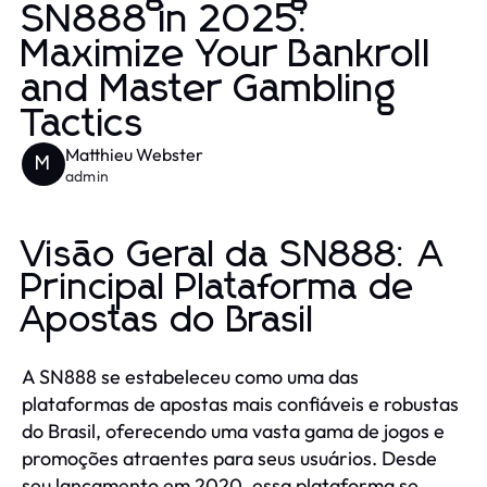
SN888 in 2025:
Maximize Your Bankroll
and Master Gambling
Tactics
Matthieu Webster
M
admin
Visão Geral da SN888: A
Principal Plataforma de
Apostas do Brasil
A SN888 se estabeleceu como uma das
plataformas de apostas mais confiáveis e robustas
do Brasil, oferecendo uma vasta gama de jogos e
promoções atraentes para seus usuários. Desde
seu lançamento em 2020, essa plataforma se