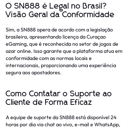
O SN888 é Legal no Brasil?
Visão Geral da Conformidade
Sim, a SN888 opera de acordo com a legislação
brasileira, apresentando licença da Curaçao
eGaming, que é reconhecida no setor de jogos de
azar online. Isso garante que a plataforma atua em
conformidade com as normas locais e
internacionais, proporcionando uma experiência
segura aos apostadores.
Como Contatar o Suporte ao
Cliente de Forma Eficaz
A equipe de suporte da SN888 está disponível 24
horas por dia via chat ao vivo, e-mail e WhatsApp,